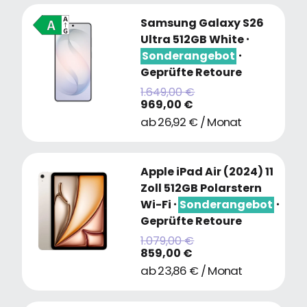
Samsung Galaxy S26
Ultra 512GB White
・
Sonderangebot
・
Geprüfte Retoure
1.649,00 €
969,00 €
ab 26,92 € / Monat
Apple iPad Air (2024) 11
Zoll 512GB Polarstern
Wi-Fi
・
Sonderangebot
・
Geprüfte Retoure
1.079,00 €
859,00 €
ab 23,86 € / Monat