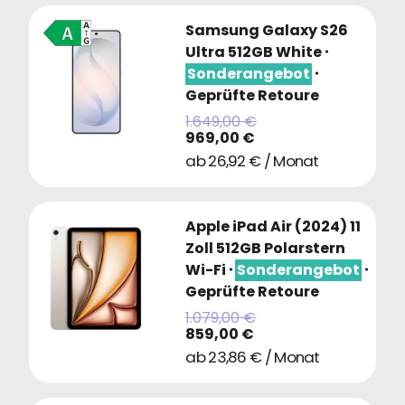
Samsung Galaxy S26
Ultra 512GB White
・
Sonderangebot
・
Geprüfte Retoure
1.649,00 €
969,00 €
ab 26,92 € / Monat
Apple iPad Air (2024) 11
Zoll 512GB Polarstern
Wi-Fi
・
Sonderangebot
・
Geprüfte Retoure
1.079,00 €
859,00 €
ab 23,86 € / Monat