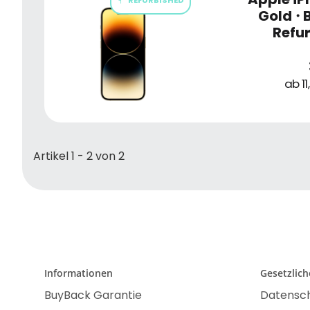
Gold
・
B
Refu
ab 1
Artikel 1 - 2 von 2
Informationen
Gesetzlic
BuyBack Garantie
Datensc