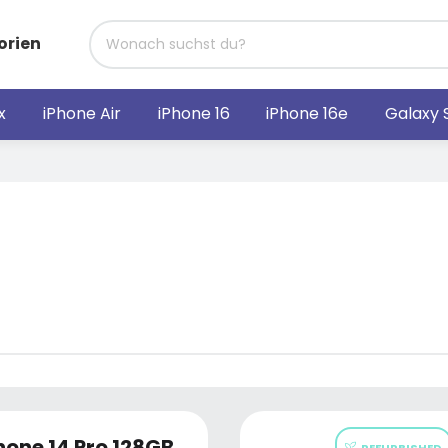
orien
x
iPhone Air
iPhone 16
iPhone 16e
Galaxy 
hone 14 Pro 128GB
REFURBISHED