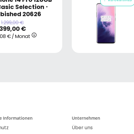
asic Selection
・
rbished 20626
1.299,00 €
399,00 €
1,08 € / Monat
he Informationen
Unternehmen
hutz
Über uns