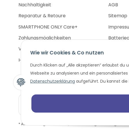
Nachhaltigkeit
AGB
Reparatur & Retoure
Sitemap
SMARTPHONE ONLY Care+
Impress
Zahlungsmöglichkeiten
Batterie
Versandinformationen
Widerruf
Wie wir Cookies & Co nutzen
Hilfe
Widerru
Durch Klicken auf „Alle akzeptieren“ erlaubst du
Webseite zu analysieren und ein personalisiertes
Datenschutzerklärung
aufgeführt. Du kannst die 
* Alle Preisangaben in Euro, inklusive der gesetzlich ge