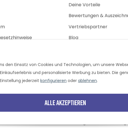
Deine Vorteile
Bewertungen & Auszeich
um
Vertriebspartner
gesetzhinweise
Blog
srecht
Jobs
Kontakt
f erklären
 uns den Einsatz von Cookies und Technologien, um unsere Websei
 Einkaufserlebnis und personalisierte Werbung zu bieten. Die gen
Einstellung jederzeit
konfigurieren
oder
ablehnen
.
Alle akzeptieren
ltenden MwSt. und Versandkosten bei Überweisung oder 0% Finanzierun