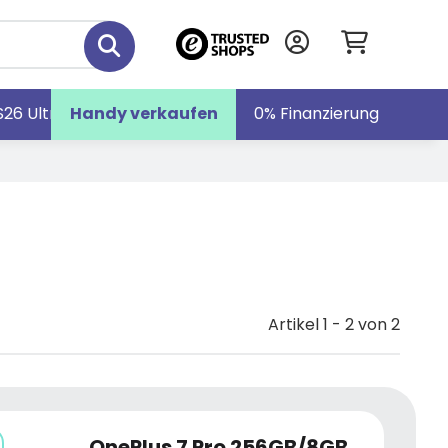
S26 Ultra
Handy verkaufen
Galaxy S26
Galaxy Z Fold7
0% Finanzierung
Artikel 1 - 2 von 2
OnePlus 7 Pro 256GB/8GB