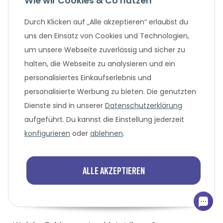
Wie wir Cookies & Co nutzen
Zahlungsarten, wie z.B. Paypal oder Klarna. Du
bezahlst einmalig den Kaufpreis und kannst das
Durch Klicken auf „Alle akzeptieren“ erlaubst du
Handy günstig kaufen, ohne weitere
uns den Einsatz von Cookies und Technologien,
Verpflichtungen einzugehen.
um unsere Webseite zuverlässig und sicher zu
halten, die Webseite zu analysieren und ein
personalisiertes Einkaufserlebnis und
Häufige Fragen zur Handy-
personalisierte Werbung zu bieten. Die genutzten
Finanzierung bei SMARTPHONE
Dienste sind in unserer
Datenschutzerklärung
ONLY
aufgeführt. Du kannst die Einstellung jederzeit
konfigurieren
oder
ablehnen
.
Wer ist SMARTPHONE ONLY?
Alle akzeptieren
Sind eure Handys Neuware?
Was bedeutet Refurbished?