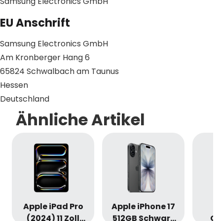
Samsung Electronics GmbH
EU Anschrift
Samsung Electronics GmbH
Am Kronberger Hang 6
65824 Schwalbach am Taunus
Hessen
Deutschland
Ähnliche Artikel
Apple iPad Pro
Apple iPhone 17
S
(2024) 11 Zoll
512GB Schwarz
Ga