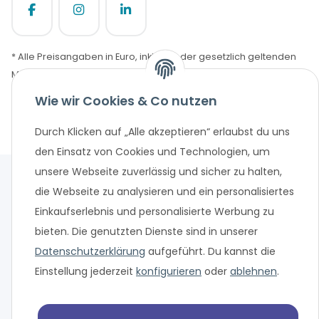
* Alle Preisangaben in Euro, inklusive der gesetzlich geltenden
MwSt. und Versandkosten bei Überweisung oder 0%
Finanzierung. Versandkosten können bei anderen
Wie wir Cookies & Co nutzen
Zahlungsarten anfallen. Finanzierungsangebot vorbehaltlich
einer abschließenden positiven Bonitätsprüfung und
Durch Klicken auf „Alle akzeptieren“ erlaubst du uns
Antragsprüfung. Änderungen und Irrtümer vorbehalten.
den Einsatz von Cookies und Technologien, um
unsere Webseite zuverlässig und sicher zu halten,
die Webseite zu analysieren und ein personalisiertes
Einkaufserlebnis und personalisierte Werbung zu
bieten. Die genutzten Dienste sind in unserer
Datenschutzerklärung
aufgeführt. Du kannst die
Einstellung jederzeit
konfigurieren
oder
ablehnen
.