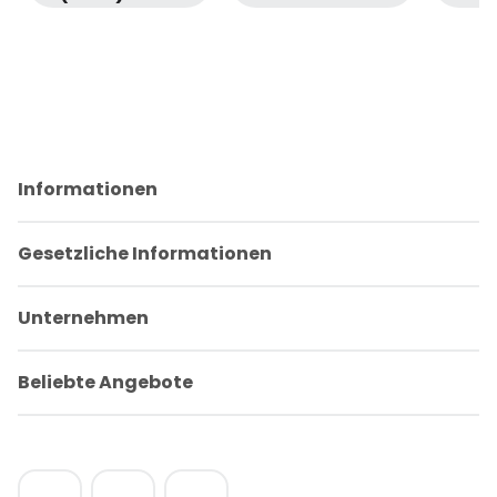
256GB Space
・
Ul
Schwarz Wi-Fi
Sonderangebot
・
・ Geprüfte
Sond
Sonderangebot
Retoure
・ 
・ Geprüfte
Retoure
Informationen
Gesetzliche Informationen
Unternehmen
Beliebte Angebote