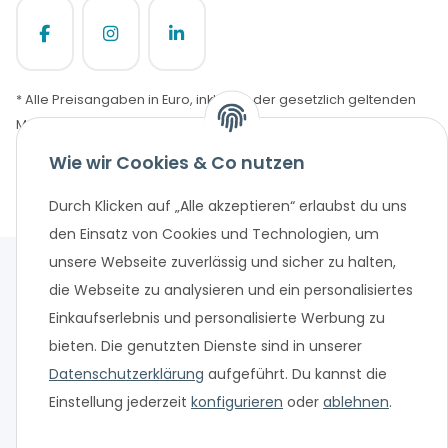
* Alle Preisangaben in Euro, inklusive der gesetzlich geltenden
MwSt. und Versandkosten bei Überweisung oder 0%
Finanzierung. Versandkosten können bei anderen
Wie wir Cookies & Co nutzen
Zahlungsarten anfallen. Finanzierungsangebot vorbehaltlich
einer abschließenden positiven Bonitätsprüfung und
Durch Klicken auf „Alle akzeptieren“ erlaubst du uns
Antragsprüfung. Änderungen und Irrtümer vorbehalten.
den Einsatz von Cookies und Technologien, um
unsere Webseite zuverlässig und sicher zu halten,
die Webseite zu analysieren und ein personalisiertes
Einkaufserlebnis und personalisierte Werbung zu
bieten. Die genutzten Dienste sind in unserer
Datenschutzerklärung
aufgeführt. Du kannst die
Einstellung jederzeit
konfigurieren
oder
ablehnen
.