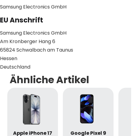
Samsung Electronics GmbH
EU Anschrift
Samsung Electronics GmbH
Am Kronberger Hang 6
65824 Schwalbach am Taunus
Hessen
Deutschland
Ähnliche Artikel
Apple iPhone 17
Google Pixel 9
S