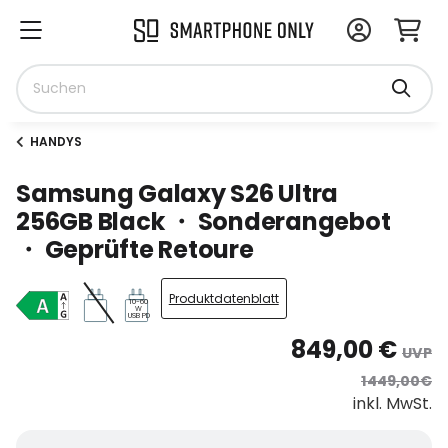
HANDYS
Samsung Galaxy S26 Ultra
256GB Black ・ Sonderangebot
・ Geprüfte Retoure
Produktdatenblatt
10-60
W
USB PD
849,00 €
UVP
1449,00€
inkl. MwSt.