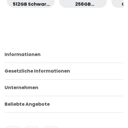
512GB Schwarz
256GB
Ga
・
Obsidian ・
Ul
Sonderangebot
Sonderangebot
・ Geprüfte
・ Geprüfte
Sond
Retoure
Retoure
・ 
Informationen
Gesetzliche Informationen
Unternehmen
Beliebte Angebote