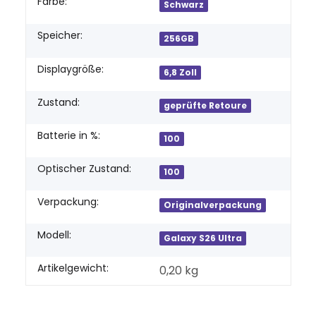
Produkteigenschaft
Wert
Farbe:
Schwarz
Speicher:
256GB
Displaygröße:
6,8 Zoll
Zustand:
geprüfte Retoure
Batterie in %:
100
Optischer Zustand:
100
Verpackung:
Originalverpackung
Modell:
Galaxy S26 Ultra
Artikelgewicht:
0,20
kg