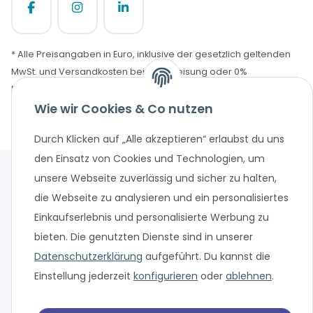
* Alle Preisangaben in Euro, inklusive der gesetzlich geltenden
MwSt. und Versandkosten bei Überweisung oder 0%
Finanzierung. Versandkosten können bei anderen
Zahlungsarten anfallen. Finanzierungsangebot vorbehaltlich
Wie wir Cookies & Co nutzen
einer abschließenden positiven Bonitätsprüfung und
Durch Klicken auf „Alle akzeptieren“ erlaubst du uns
Antragsprüfung. Änderungen und Irrtümer vorbehalten.
den Einsatz von Cookies und Technologien, um
unsere Webseite zuverlässig und sicher zu halten,
die Webseite zu analysieren und ein personalisiertes
Einkaufserlebnis und personalisierte Werbung zu
bieten. Die genutzten Dienste sind in unserer
Datenschutzerklärung
aufgeführt. Du kannst die
Einstellung jederzeit
konfigurieren
oder
ablehnen
.