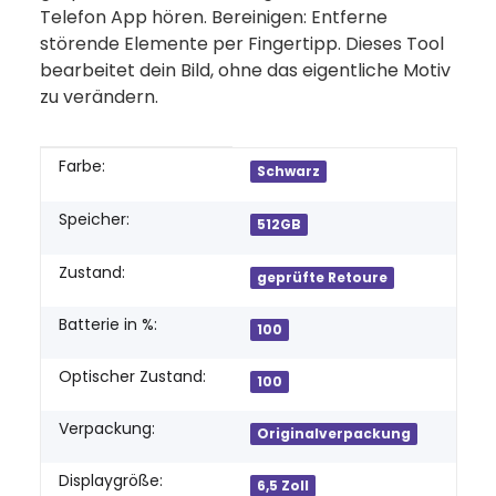
Telefon App hören. Bereinigen: Entferne
störende Ele­mente per Finger­tipp. Dieses Tool
bear­beitet dein Bild, ohne das eigent­liche Motiv
zu ver­än­dern.
Produkteigenschaft
Wert
Farbe:
Schwarz
Speicher:
512GB
Zustand:
geprüfte Retoure
Batterie in %:
100
Optischer Zustand:
100
Verpackung:
Originalverpackung
Displaygröße:
6,5 Zoll