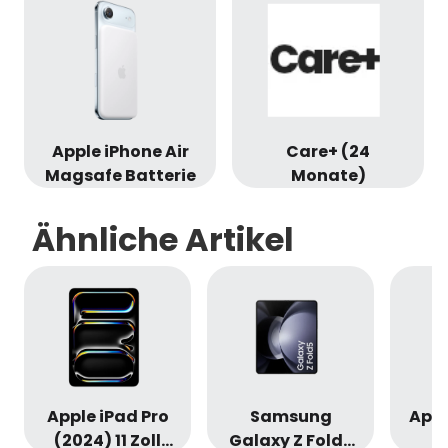
Apple iPhone Air
Care+ (24
Magsafe Batterie
Monate)
Ähnliche Artikel
Apple iPad Pro
Samsung
Appl
(2024) 11 Zoll
Galaxy Z Fold5