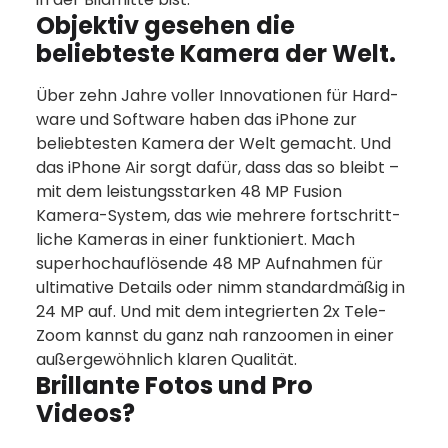
Objektiv ge­sehen die
beliebteste Kamera der Welt.
Über zehn Jahre voller Inno­vationen für Hard­
ware und Soft­ware haben das iPhone zur
belieb­testen Kamera der Welt gemacht. Und
das iPhone Air sorgt dafür, dass das so bleibt –
mit dem leistungs­starken 48 MP Fusion
Kamera-System, das wie mehrere fort­schritt­
liche Kameras in einer funk­tio­niert. Mach
super­hochauflösende 48 MP Auf­nahmen für
ultimative Details oder nimm standard­mäßig in
24 MP auf. Und mit dem inte­grierten 2x Tele-
Zoom kannst du ganz nah ranzoomen in einer
außer­gewöhnlich klaren Qualität.
Brillante Fotos und Pro
Videos?