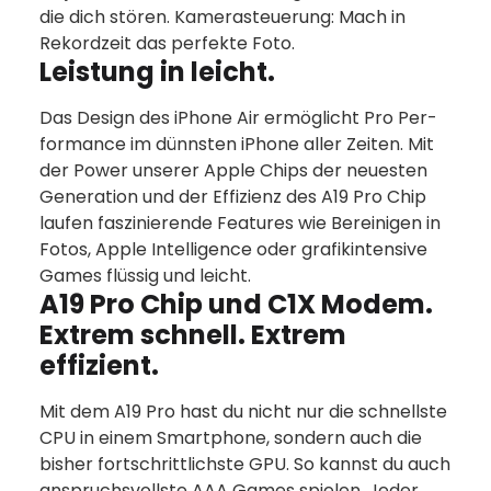
die dich stören. Kamera­steuerung: Mach in
Rekordzeit das perfekte Foto.
Leistung in leicht.
Das Design des iPhone Air ermög­licht Pro Per­
for­mance im dünnsten iPhone aller Zeiten. Mit
der Power unserer Apple Chips der neu­esten
Gene­ra­tion und der Effizienz des A19 Pro Chip
laufen fas­zi­nie­rende Features wie Bereinigen in
Fotos, Apple Intelligence oder grafik­intensive
Games flüssig und leicht.
A19 Pro Chip und C1X Modem.
Extrem schnell. Extrem
effizient.
Mit dem A19 Pro hast du nicht nur die schnellste
CPU in einem Smart­phone, sondern auch die
bisher fort­schritt­lichste GPU. So kannst du auch
anspruchs­vollste AAA Games spielen. Jeder