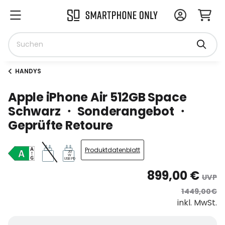
HANDYS
Apple iPhone Air 512GB Space
Schwarz ・ Sonderangebot ・
Geprüfte Retoure
Produktdatenblatt
20
W
USB PD
899,00 €
UVP
1449,00€
inkl. MwSt.