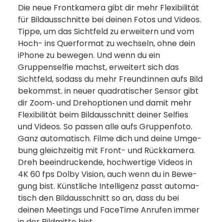
Die neue Frontkamera gibt dir mehr Flexibilität
für Bildausschnitte bei deinen Fotos und Videos.
Tippe, um das Sichtfeld zu erweitern und vom
Hoch- ins Querformat zu wechseln, ohne dein
iPhone zu bewegen. Und wenn du ein
Gruppenselfie machst, erweitert sich das
Sichtfeld, sodass du mehr Freund:innen aufs Bild
bekommst. in neuer quadratischer Sensor gibt
dir Zoom‑ und Drehoptionen und damit mehr
Flexibilität beim Bild­aus­schnitt deiner Selfies
und Videos. So passen alle aufs Gruppen­foto.
Ganz auto­ma­tisch. Filme dich und deine Um­ge­
bung gleich­zeitig mit Front- und Rückkamera.
Dreh beein­druckende, hoch­wertige Videos in
4K 60 fps Dolby Vision, auch wenn du in Bewe­
gung bist. Künstliche Intelligenz passt auto­ma­
tisch den Bild­aus­schnitt so an, dass du bei
deinen Meetings und FaceTime Anrufen immer
in der Bildmitte bist.