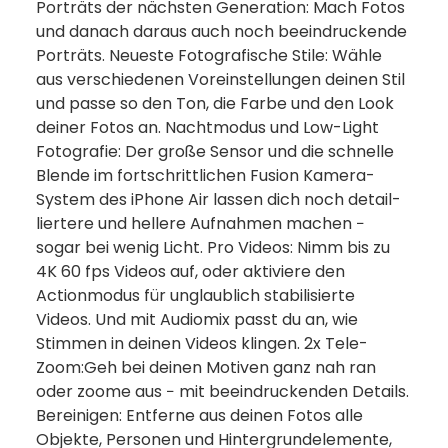
Porträts der nächsten Gene­ra­tion: Mach Fotos
und danach daraus auch noch beein­druckende
Porträts. Neueste Fotografische Stile: Wähle
aus ver­schie­denen Vor­einstellungen deinen Stil
und passe so den Ton, die Farbe und den Look
deiner Fotos an. Nacht­modus und Low-Light
Foto­grafie: Der große Sensor und die schnelle
Blende im fortschritt­lichen Fusion Kamera-
System des iPhone Air lassen dich noch detail­
liertere und hellere Auf­nahmen machen −
sogar bei wenig Licht. Pro Videos: Nimm bis zu
4K 60 fps Videos auf, oder aktiviere den
Actionmodus für unglaub­lich stabilisierte
Videos. Und mit Audiomix passt du an, wie
Stimmen in deinen Videos klingen. 2x Tele-
Zoom:Geh bei deinen Motiven ganz nah ran
oder zoome aus − mit beein­druckenden Details.
Bereinigen: Entferne aus deinen Fotos alle
Objekte, Per­sonen und Hinter­grundelemente,