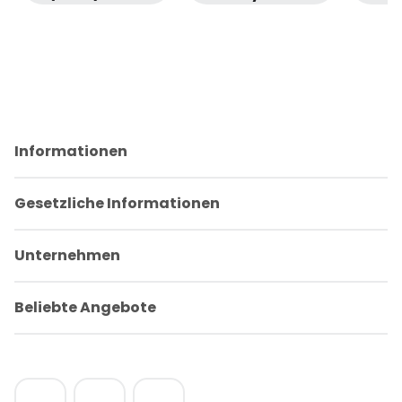
256GB Space
256GB
Ne
Schwarz Wi-Fi
Phantom Black
Sond
・
・
・ 
Sonderangebot
Sonderangebot
・ Geprüfte
・ Geprüfte
Retoure
Retoure
Informationen
Gesetzliche Informationen
Unternehmen
Beliebte Angebote