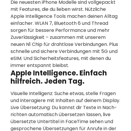
Die neu­esten iPhone Modelle sind voll­gepackt
mit Features, die du lieben wirst. Nützliche
Apple Intelligence Tools machen deinen Alltag
ein­facher. WLAN 7, Bluetooth 6 und Thread
sorgen für bessere Per­for­mance und mehr
Zuverlässigkeit – zu­sam­men mit unserem
neuen N1 Chip für drahtlose Verbin­dungen. Plus
schnelle und sichere Ver­bin­dungen mit 5G und
eSIM. Und Sicher­heits­features, mit denen du
immer entspannt bleibst.
Apple Intelligence. Einfach
hilfreich. Jeden Tag.
Visuelle Intelligenz: Suche etwas, stelle Fragen
und interagiere mit Inhalten auf deinem Dis­play.
Live Über­setzung: Du kannst dir Texte in Nach­
richten auto­matisch über­setzen lassen, live
übersetzte Unter­titel in FaceTime sehen und
gesprochene Über­setzungen für Anrufe in der