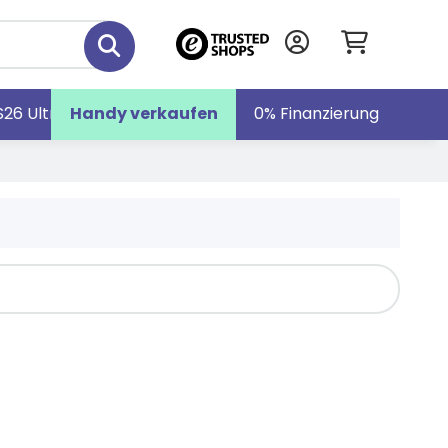
S26 Ultra
Handy verkaufen
Galaxy S26
Galaxy Z Fold7
0% Finanzierung