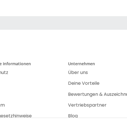
he Informationen
Unternehmen
hutz
Über uns
Deine Vorteile
Bewertungen & Auszeich
um
Vertriebspartner
gesetzhinweise
Blog
srecht
Jobs