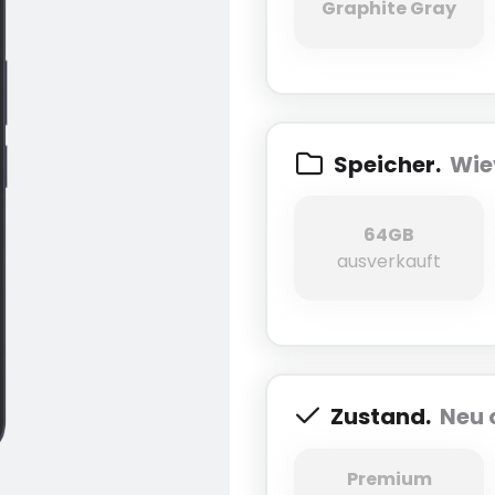
Graphite Gr
Graphite Gray
Speicher.
Wie
64GB
64GB
ausverkauft
Zustand.
Neu 
Premium