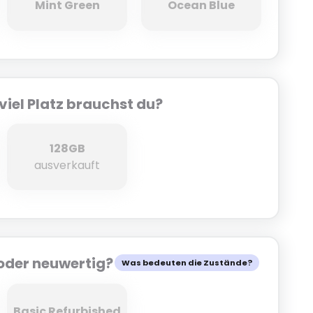
ay
Mint Green
Ocean Blue
Mint Green
Ocean Blue
viel Platz brauchst du?
128GB
128GB
ausverkauft
oder neuwertig?
Was bedeuten die Zustände?
Basic Refurbished