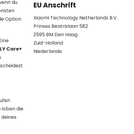
 wenn du
EU Anschrift
onsten
Xiaomi Technology Netherlands B.V.
de Option
Prinses Beatrixlaan 582
2595 BM Den Haag
Eine
Zuid-Holland
LY Care+
Niederlande
n
tscheidest
aufen
 loben die
 deines