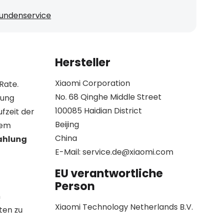
undenservice
Hersteller
Xiaomi Corporation
Rate.
No. 68 Qinghe Middle Street
lung
100085 Haidian District
fzeit der
Beijing
rem
China
ahlung
E-Mail: service.de@xiaomi.com
EU verantwortliche
Person
n
Xiaomi Technology Netherlands B.V.
ten zu