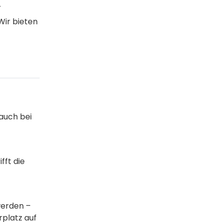
r
Wir bieten
auch bei
fft die
werden –
rplatz auf