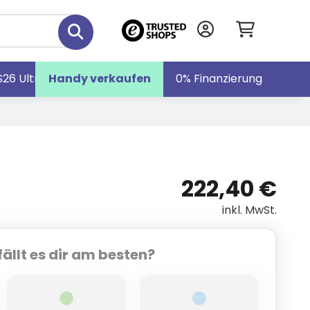
S26 Ultra
Handy verkaufen
Galaxy S26
Galaxy Z Fold7
0% Finanzierung
222,40 €
inkl. MwSt.
ällt es dir am besten?