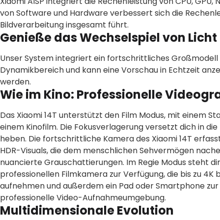
Xiaomi AISP integriert die Rechenleistung von CPU, GPU,
von Software und Hardware verbessert sich die Rechenleis
Bildverarbeitung insgesamt führt.
Genieße das Wechselspiel von Licht
Unser System integriert ein fortschrittliches Großmodel
Dynamikbereich und kann eine Vorschau in Echtzeit anz
werden.
Wie im Kino: Professionelle Videogra
Das Xiaomi 14T unterstützt den Film Modus, mit einem St
einem Kinofilm. Die Fokusverlagerung versetzt dich in die 
heben. Die fortschrittliche Kamera des Xiaomi 14T erfass
HDR-Visuals, die dem menschlichen Sehvermögen nachempf
nuancierte Grauschattierungen. Im Regie Modus steht di
professionellen Filmkamera zur Verfügung, die bis zu 4K
aufnehmen und außerdem ein Pad oder Smartphone zur Ü
professionelle Video-Aufnahmeumgebung.
Multidimensionale Evolution