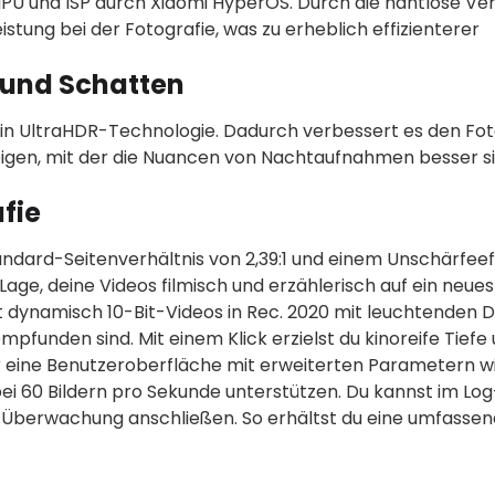
 NPU und ISP durch Xiaomi HyperOS. Durch die nahtlose V
tung bei der Fotografie, was zu erheblich effizienterer
 und Schatten
l in UltraHDR-Technologie. Dadurch verbessert es den Fo
eigen, mit der die Nuancen von Nachtaufnahmen besser s
fie
andard-Seitenverhältnis von 2,39:1 und einem Unschärfeef
Lage, deine Videos filmisch und erzählerisch auf ein neues
t dynamisch 10-Bit-Videos in Rec. 2020 mit leuchtenden D
unden sind. Mit einem Klick erzielst du kinoreife Tiefe
r eine Benutzeroberfläche mit erweiterten Parametern wi
 bei 60 Bildern pro Sekunde unterstützen. Du kannst im L
berwachung anschließen. So erhältst du eine umfassen