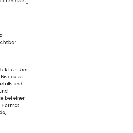
erschmelzung
to-
ichtbar
fekt wie bei
 Niveau zu
etails und
 und
e bei einer
og-Format
de,