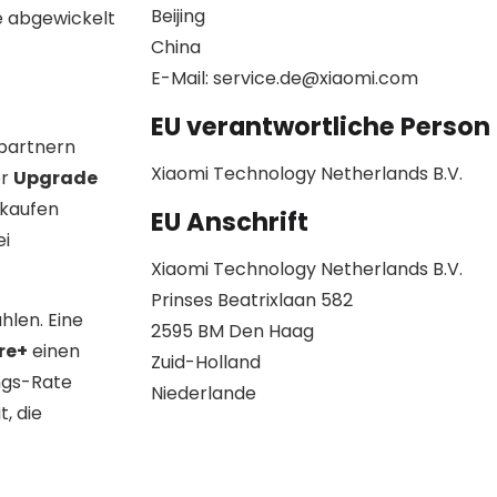
Beijing
e abgewickelt
China
E-Mail: service.de@xiaomi.com
EU verantwortliche Person
kpartnern
Xiaomi Technology Netherlands B.V.
er
Upgrade
 kaufen
EU Anschrift
ei
Xiaomi Technology Netherlands B.V.
Prinses Beatrixlaan 582
hlen. Eine
2595 BM Den Haag
re+
einen
Zuid-Holland
ngs-Rate
Niederlande
t, die