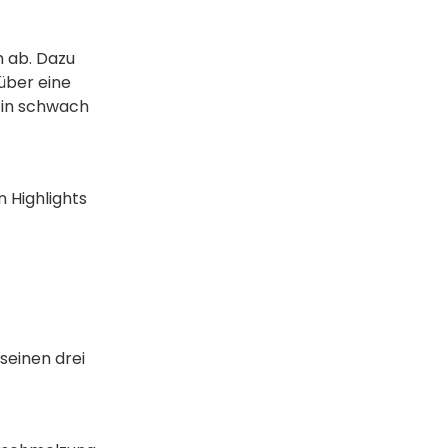
n ab. Dazu
über eine
 in schwach
 Highlights
seinen drei