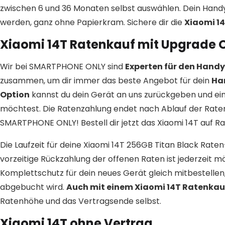
zwischen 6 und 36 Monaten selbst auswählen. Dein Hand
werden, ganz ohne Papierkram. Sichere dir die
Xiaomi 1
Xiaomi 14T Ratenkauf mit Upgrade 
Wir bei SMARTPHONE ONLY sind
Experten für den Hand
zusammen, um dir immer das beste Angebot für dein
Ha
Option
kannst du dein Gerät an uns zurückgeben und ein
möchtest. Die Ratenzahlung endet nach Ablauf der Raten
SMARTPHONE ONLY! Bestell dir jetzt das Xiaomi 14T auf Rat
Die Laufzeit für deine Xiaomi 14T 256GB Titan Black Rate
vorzeitige Rückzahlung der offenen Raten ist jederzeit m
Komplettschutz für dein neues Gerät gleich mitbestelle
abgebucht wird.
Auch mit einem Xiaomi 14T Ratenkau
Ratenhöhe und das Vertragsende selbst.
Xiaomi 14T ohne Vertrag