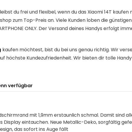
eibst du frei und flexibel, wenn du das Xiaomi 14T kaufen
shop zum Top-Preis an. Viele Kunden loben die günstigen 
ARTPHONE ONLY. Der Versand deines Handys erfolgt imme
g
kaufen möchtest, bist du bei uns genau richtig. Wir vers
f höchste Kundezufriedenheit. Wir bieten dir tolle Hand
enn verfügbar
dschirmrand mit 1,9mm erstaunlich schmal. Damit sind alle
 Display eintauchen. Neue Metallic-Deko, sorgfältig gefe
ign, das sofort ins Auge fällt