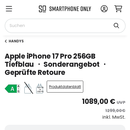
HANDYS
Apple iPhone 17 Pro 256GB
Tiefblau ・ Sonderangebot ・
Geprüfte Retoure
Produktdatenblatt
4,5-35
W
USB PD
1089,00 €
UVP
1299,00€
inkl. MwSt.