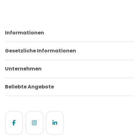
Sonderangebot
・ Geprüfte
・ 
・ Geprüfte
Retoure
Retoure
Informationen
Gesetzliche Informationen
Unternehmen
Beliebte Angebote