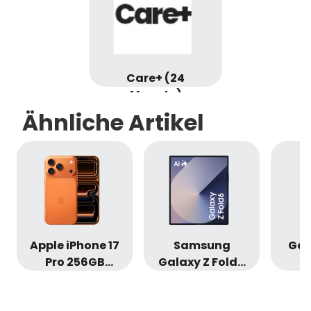
Care+ (24
Monate)
Ähnliche Artikel
Apple iPhone 17
Samsung
Goo
Pro 256GB
Galaxy Z Fold6
Cosmic Orange
256GB Navy ・
Ob
・
Sonderangebot
Sond