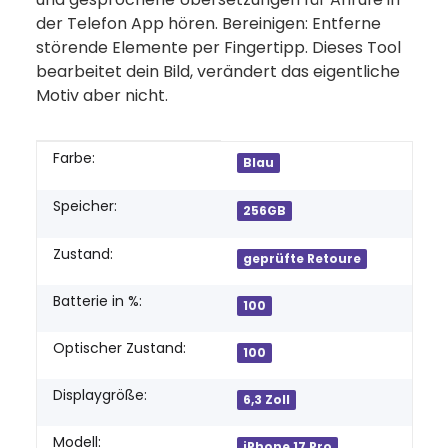
der Telefon App hören. Bereinigen: Entferne
störende Elemente per Fingertipp. Dieses Tool
bearbeitet dein Bild, verändert das eigentliche
Motiv aber nicht.
Produkteigenschaft
Wert
Farbe:
Blau
Speicher:
256GB
Zustand:
geprüfte Retoure
Batterie in %:
100
Optischer Zustand:
100
Displaygröße:
6,3 Zoll
Modell:
iPhone 17 Pro