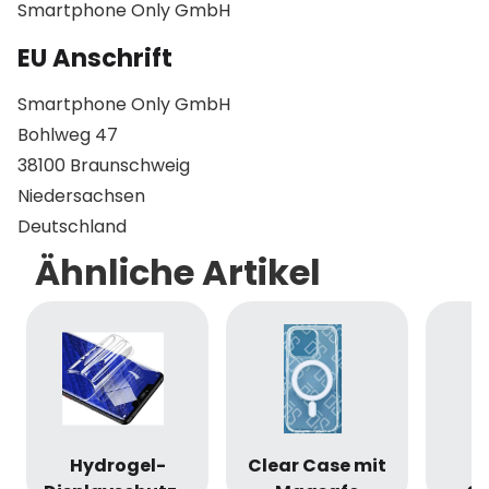
Smartphone Only GmbH
EU Anschrift
Smartphone Only GmbH
Bohlweg 47
38100 Braunschweig
Niedersachsen
Deutschland
Ähnliche Artikel
Hydrogel-
Clear Case mit
S