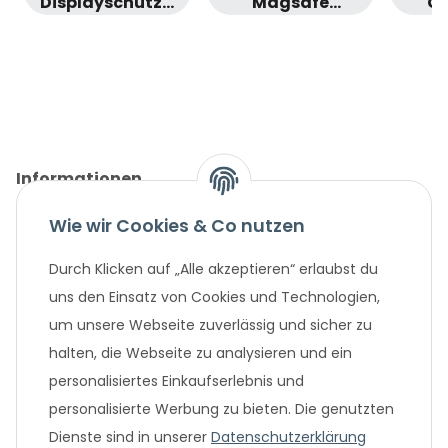
Displayschutzfolie
Magsafe
Ga
(Samsung
(iPhone 16 Plus)
Galaxy Note
20)
Informationen
Wie wir Cookies & Co nutzen
Gesetzliche Informationen
Durch Klicken auf „Alle akzeptieren“ erlaubst du
Unternehmen
uns den Einsatz von Cookies und Technologien,
um unsere Webseite zuverlässig und sicher zu
Beliebte Angebote
halten, die Webseite zu analysieren und ein
personalisiertes Einkaufserlebnis und
personalisierte Werbung zu bieten. Die genutzten
Dienste sind in unserer
Datenschutzerklärung