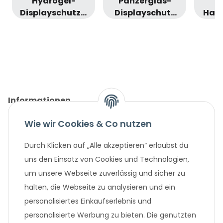
Hydrogel-
Panzerglas-
Displayschutzfolie
Displayschutz
Hand
(Samsung
(Samsung
M
Galaxy S20 FE)
Galaxy S23
(i
Ultra)
Informationen
Wie wir Cookies & Co nutzen
Gesetzliche Informationen
Durch Klicken auf „Alle akzeptieren“ erlaubst du
Unternehmen
uns den Einsatz von Cookies und Technologien,
um unsere Webseite zuverlässig und sicher zu
Beliebte Angebote
halten, die Webseite zu analysieren und ein
personalisiertes Einkaufserlebnis und
personalisierte Werbung zu bieten. Die genutzten