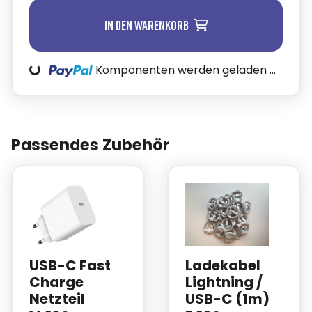
In den Warenkorb
oading...
Komponenten werden geladen ...
Passendes Zubehör
USB-C Fast
Ladekabel
Charge
Lightning /
Netzteil
USB-C (1m)