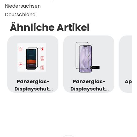
Niedersachsen
Deutschland
Ähnliche Artikel
Panzerglas-
Panzerglas-
Appl
ie
Displayschutz
Displayschutz
(iPhone 13 Pro
(iPhone Air) 2
Max)
Stück