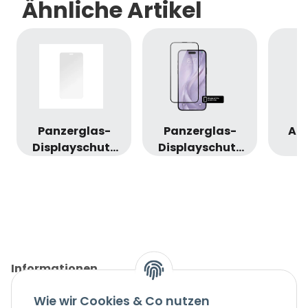
Ähnliche Artikel
Panzerglas-
Panzerglas-
Ap
Displayschutz
Displayschutz
(iPhone 12 / 12
(iPhone 17 Pro )
T
Pro)
2 Stück
Cel
T
Informationen
Wie wir Cookies & Co nutzen