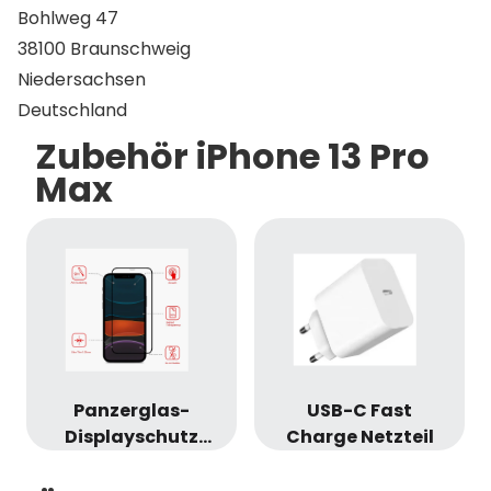
Bohlweg 47
38100 Braunschweig
Niedersachsen
Deutschland
Zubehör iPhone 13 Pro
Max
Panzerglas-
USB-C Fast
Displayschutz
Charge Netzteil
(iPhone 13 Pro
Max)