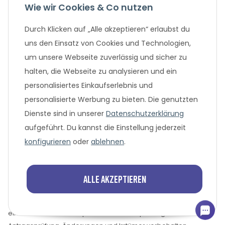
Wie wir Cookies & Co nutzen
Gesetzliche Informationen
Durch Klicken auf „Alle akzeptieren“ erlaubst du
Unternehmen
uns den Einsatz von Cookies und Technologien,
um unsere Webseite zuverlässig und sicher zu
Beliebte Angebote
halten, die Webseite zu analysieren und ein
personalisiertes Einkaufserlebnis und
personalisierte Werbung zu bieten. Die genutzten
Dienste sind in unserer
Datenschutzerklärung
aufgeführt. Du kannst die Einstellung jederzeit
konfigurieren
oder
ablehnen
.
* Alle Preisangaben in Euro, inklusive der gesetzlich geltenden
MwSt. und Versandkosten bei Überweisung oder 0%
Alle akzeptieren
Finanzierung. Versandkosten können bei anderen
Zahlungsarten anfallen. Finanzierungsangebot vorbehaltlich
einer abschließenden positiven Bonitätsprüfung und