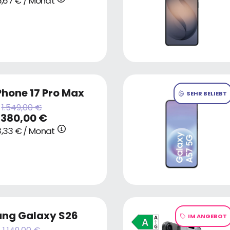
,67 € / Monat
Phone 17 Pro Max
SEHR BELIEBT
1.549,00 €
1380,00 €
,33 € / Monat
ng Galaxy S26
IM ANGEBOT