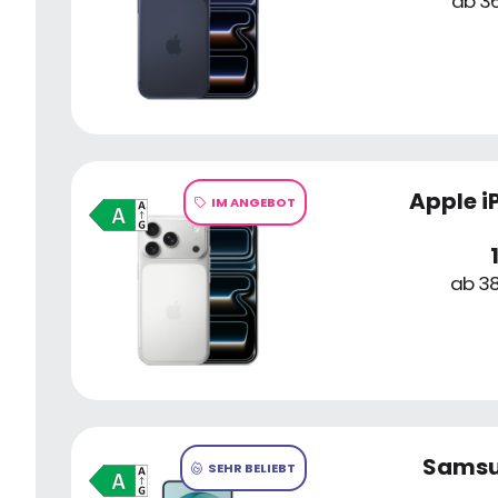
ab 36
Apple i
IM ANGEBOT
ab 38
Samsu
SEHR BELIEBT