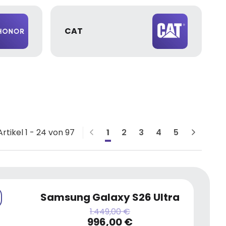
CAT
Artikel 1 - 24 von 97
1
2
3
4
5
Samsung Galaxy S26 Ultra
1.449,00 €
996,00 €