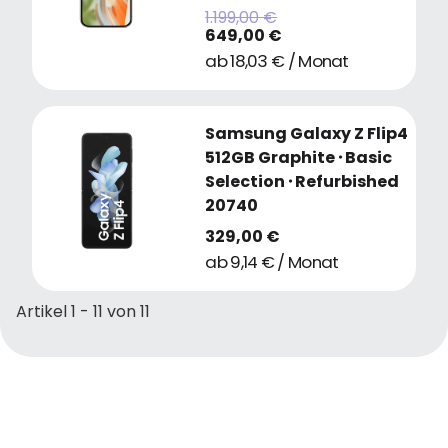
1.199,00 €
649,00 €
ab 18,03 € / Monat
Samsung Galaxy Z Flip4
512GB Graphite
・
Basic
Selection
・
Refurbished
20740
329,00 €
ab 9,14 € / Monat
Artikel 1 - 11 von 11