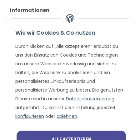
Informationen
Gesetzliche Informationen
Wie wir Cookies & Co nutzen
Unternehmen
Durch Klicken auf „Alle akzeptieren“ erlaubst du
uns den Einsatz von Cookies und Technologien,
um unsere Webseite zuverlässig und sicher zu
Beliebte Angebote
halten, die Webseite zu analysieren und ein
personalisiertes Einkaufserlebnis und
personalisierte Werbung zu bieten. Die genutzten
Dienste sind in unserer
Datenschutzerklärung
aufgeführt. Du kannst die Einstellung jederzeit
konfigurieren
oder
ablehnen
.
* Alle Preisangaben in Euro, inklusive der gesetzlich
geltenden MwSt. und Versandkosten bei Überweisung
oder 0% Finanzierung. Versandkosten können bei anderen
Alle akzeptieren