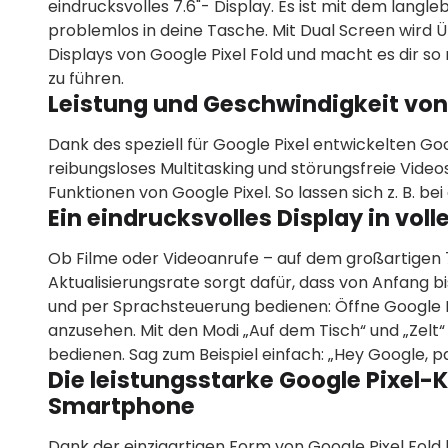
eindrucksvolles 7.6"- Display. Es ist mit dem lang
problemlos in deine Tasche. Mit Dual Screen wird 
Displays von Google Pixel Fold und macht es dir s
zu führen.
Leistung und Geschwindigkeit von
Dank des speziell für Google Pixel entwickelten Goo
reibungsloses Multitasking und störungsfreie Vide
Funktionen von Google Pixel. So lassen sich z. B. b
Ein eindrucksvolles Display in voll
Ob Filme oder Videoanrufe – auf dem großartigen 7
Aktualisierungsrate sorgt dafür, dass von Anfang 
und per Sprachsteuerung bedienen: Öffne Google P
anzusehen. Mit den Modi „Auf dem Tisch“ und „Zel
bedienen. Sag zum Beispiel einfach: „Hey Google, pa
Die leistungsstarke Google Pixel-
Smartphone
Dank der einzigartigen Form von Google Pixel Fold k