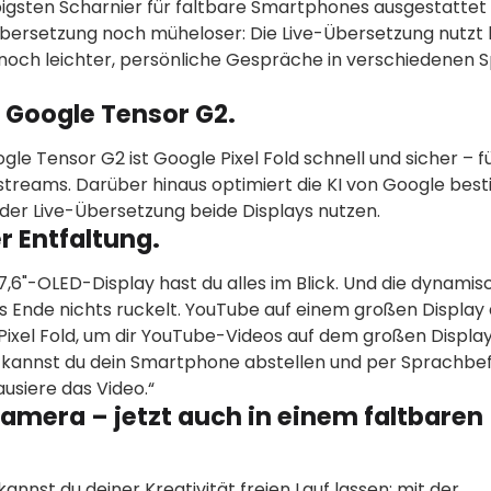
lebigsten Scharnier für faltbare Smartphones ausgestattet
Übersetzung noch müheloser: Die Live-Übersetzung nutzt
o noch leichter, persönliche Gespräche in verschiedenen
 Google Tensor G2.
gle Tensor G2 ist Google Pixel Fold schnell und sicher – f
ostreams. Darüber hinaus optimiert die KI von Google be
ei der Live-Übersetzung beide Displays nutzen.
er Entfaltung.
,6"-OLED-Display hast du alles im Blick. Und die dynamis
bis Ende nichts ruckelt. YouTube auf einem großen Displa
ixel Fold, um dir YouTube-Videos auf dem großen Displa
t“ kannst du dein Smartphone abstellen und per Sprachbe
usiere das Video.“
Kamera – jetzt auch in einem faltbaren
annst du deiner Kreativität freien Lauf lassen: mit der