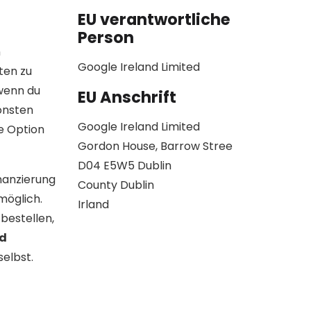
EU verantwortliche
Person
n
Google Ireland Limited
ten zu
 wenn du
EU Anschrift
onsten
Google Ireland Limited
de Option
Gordon House, Barrow Stree
D04 E5W5 Dublin
nanzierung
County Dublin
möglich.
Irland
bestellen,
ld
selbst.