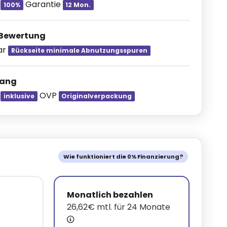
h
Garantie
100%
12 Mon.
 Bewertung
ar
Rückseite minimale Abnutzungsspuren
fang
l
OVP
inklusive
Originalverpackung
Wie funktioniert die 0% Finanzierung?
Monatlich bezahlen
26,62€ mtl. für 24 Monate