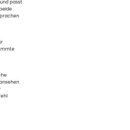
 und passt
 beide
 Sprachen
ür
stimmte
che
y ansehen
y
fehl