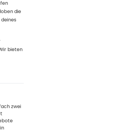
ufen
loben die
 deines
r
Wir bieten
nfach zwei
t
gebote
in