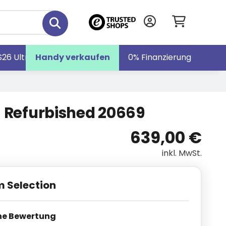
S26 Ultra
Handy verkaufen
Galaxy S26
Galaxy Z Fold7
0% Finanzierung
・ Refurbished 20669
639,00 €
inkl. MwSt.
 Selection
he Bewertung