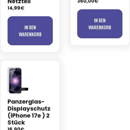
Netzteil
360,00€
14,99€
In den
In den
Warenkorb
Warenkorb
Panzerglas-
Displayschutz
(iPhone 17e ) 2
Stück
16,90€