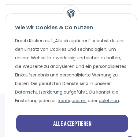
Wie wir Cookies & Co nutzen
Durch Klicken auf „Alle akzeptieren“ erlaubst du uns
den Einsatz von Cookies und Technologien, um
* Alle Preisangaben in Euro, inklusive der gesetzlich geltenden
unsere Webseite zuverlässig und sicher zu halten,
MwSt. und Versandkosten bei Überweisung oder 0%
die Webseite zu analysieren und ein personalisiertes
Finanzierung. Versandkosten können bei anderen
Einkaufserlebnis und personalisierte Werbung zu
Zahlungsarten anfallen. Finanzierungsangebot vorbehaltlich
einer abschließenden positiven Bonitätsprüfung und
bieten. Die genutzten Dienste sind in unserer
Antragsprüfung. Änderungen und Irrtümer vorbehalten.
Datenschutzerklärung
aufgeführt. Du kannst die
Einstellung jederzeit
konfigurieren
oder
ablehnen
.
Alle akzeptieren