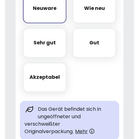
Neuware
Wie neu
Neuware
Wie neu
Sehr gut
Gut
Sehr gut
Gut
Akzeptabel
Akzeptabel
Das Gerät befindet sich in
ungeöffneter und
verschweißter
Originalverpackung.
Mehr