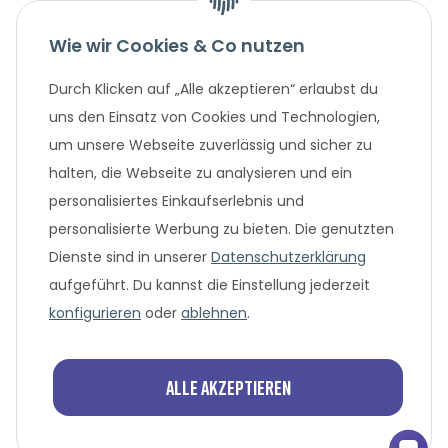
Gesetzliche Informationen
Wie wir Cookies & Co nutzen
Unternehmen
Durch Klicken auf „Alle akzeptieren“ erlaubst du
uns den Einsatz von Cookies und Technologien,
um unsere Webseite zuverlässig und sicher zu
Beliebte Angebote
halten, die Webseite zu analysieren und ein
personalisiertes Einkaufserlebnis und
personalisierte Werbung zu bieten. Die genutzten
Dienste sind in unserer
Datenschutzerklärung
aufgeführt. Du kannst die Einstellung jederzeit
konfigurieren
oder
ablehnen
.
* Alle Preisangaben in Euro, inklusive der gesetzlich
geltenden MwSt. und Versandkosten bei Überweisung
oder 0% Finanzierung. Versandkosten können bei anderen
Alle akzeptieren
Zahlungsarten anfallen. Finanzierungsangebot
vorbehaltlich einer abschließenden positiven