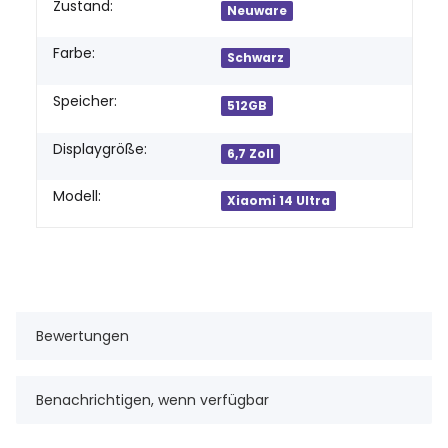
Produkteigenschaft
Wert
Zustand:
Neuware
Farbe:
Schwarz
Speicher:
512GB
Displaygröße:
6,7 Zoll
Modell:
Xiaomi 14 Ultra
Bewertungen
Benachrichtigen, wenn verfügbar