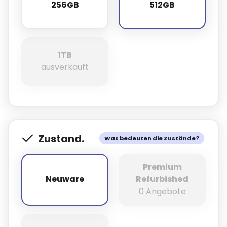
256GB
512GB
256GB
512GB
1TB
1TB
ausverkauft
Zustand.
Was bedeuten die Zustände?
Premium
Neuware
Refurbished
Neuware
0 Angebote