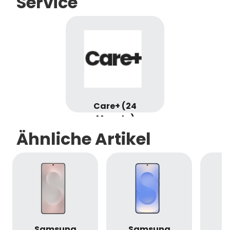
Service
Care+ (24
Monate)
Ähnliche Artikel
Samsung
Samsung
S