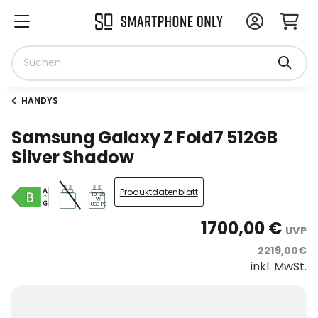
HANDYS
Samsung Galaxy Z Fold7 512GB
Silver Shadow
Produktdatenblatt
10-25
W
USB PD
1700,00 €
UVP
2219,00€
inkl. MwSt.