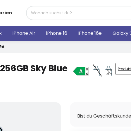
orien
x
iPhone Air
iPhone 16
iPhone 16e
Galaxy 
RA
 256GB Sky Blue
Produk
10-60
W
USB PD
Bist du Geschäftskund