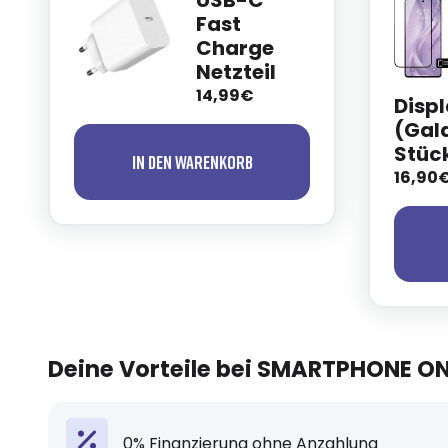
USB-C
Fast
Charge
Netzteil
14,99€
Disp
(Gala
Stüc
In den Warenkorb
16,90
Deine Vorteile bei SMARTPHONE O
0% Finanzierung ohne Anzahlung