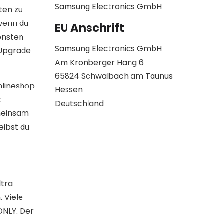
Samsung Electronics GmbH
ten zu
 wenn du
EU Anschrift
onsten
Samsung Electronics GmbH
 Upgrade
Am Kronberger Hang 6
65824 Schwalbach am Taunus
nlineshop
Hessen
t
Deutschland
emeinsam
eibst du
ltra
 Viele
ONLY. Der