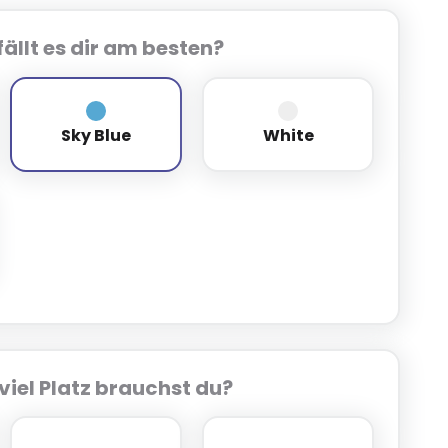
ällt es dir am besten?
Sky Blue
White
Sky Blue
White
t
viel Platz brauchst du?