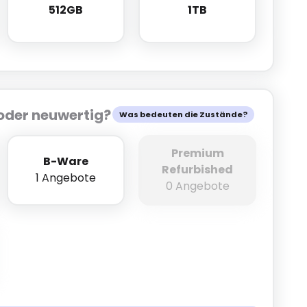
512GB
1TB
512GB
1TB
oder neuwertig?
Was bedeuten die Zustände?
Premium
B-Ware
Refurbished
1 Angebote
0 Angebote