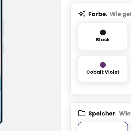
Farbe.
Wie gef
Black
Black
Cobalt Viole
Cobalt Violet
Speicher.
Wie