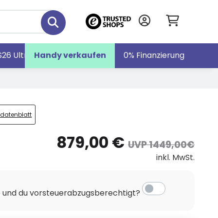
S26 Ultra
Handy verkaufen
Galaxy S26
Galaxy Z Fold7
0% Finanzierung
tdatenblatt
879,00 €
UVP 1449,00€
inkl. MwSt.
e und du vorsteuerabzugsberechtigt?