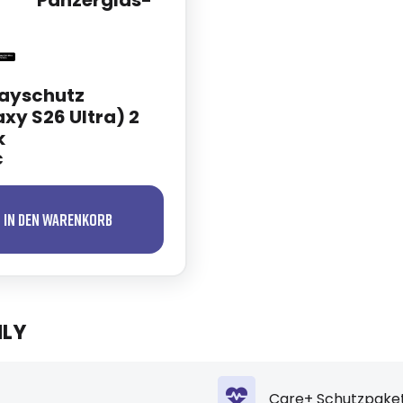
Panzerglas-
layschutz
xy S26 Ultra) 2
k
€
In den Warenkorb
NLY
Care+ Schutzpaket