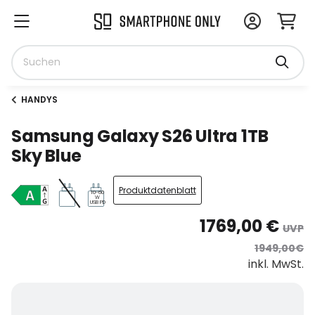
HANDYS
Samsung Galaxy S26 Ultra 1TB
Sky Blue
Produktdatenblatt
10-60
W
USB PD
1769,00 €
UVP
1949,00€
inkl. MwSt.