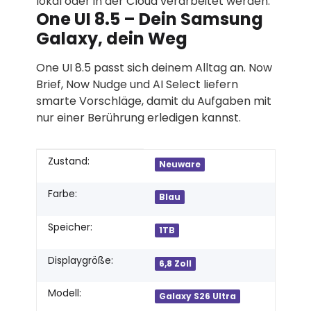
lokal oder in der Cloud verarbeitet werden.
One UI 8.5 – Dein Samsung
Galaxy, dein Weg
One UI 8.5 passt sich deinem Alltag an. Now
Brief, Now Nudge und AI Select liefern
smarte Vorschläge, damit du Aufgaben mit
nur einer Berührung erledigen kannst.
Produkteigenschaft
Wert
Zustand:
Neuware
Farbe:
Blau
Speicher:
1TB
Displaygröße:
6,8 Zoll
Modell:
Galaxy S26 Ultra