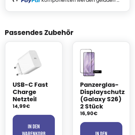
oading...
Komponenten werden geladen ...
Passendes Zubehör
USB-C Fast
Panzerglas-
Charge
Displayschutz
Netzteil
(Galaxy S26)
2 Stück
14,99€
16,90€
In den
Warenkorb
In den