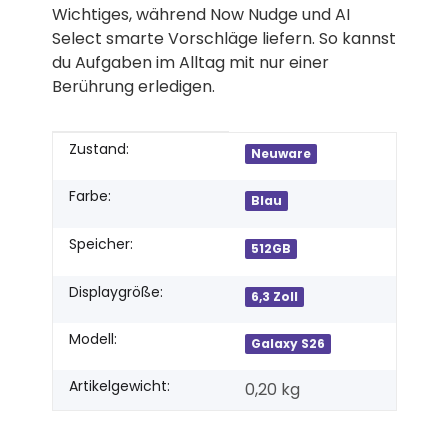
Wichtiges, während Now Nudge und AI
Select smarte Vorschläge liefern. So kannst
du Aufgaben im Alltag mit nur einer
Berührung erledigen.
Produkteigenschaft
Wert
Zustand:
Neuware
Farbe:
Blau
Speicher:
512GB
Displaygröße:
6,3 Zoll
Modell:
Galaxy S26
Artikelgewicht:
0,20
kg