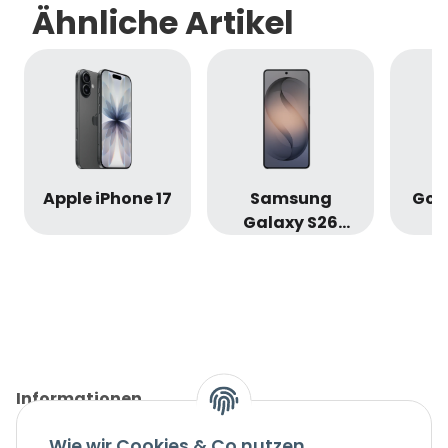
Ähnliche Artikel
Apple iPhone 17
Samsung
Goog
Galaxy S26
Ultra
Informationen
Wie wir Cookies & Co nutzen