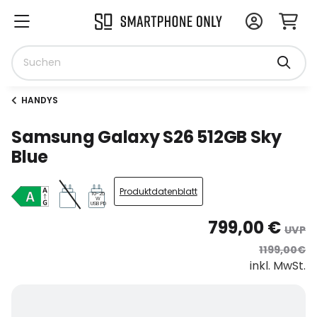
HANDYS
Samsung Galaxy S26 512GB Sky
Blue
Produktdatenblatt
10-25
W
USB PD
799,00 €
UVP
1199,00€
inkl. MwSt.