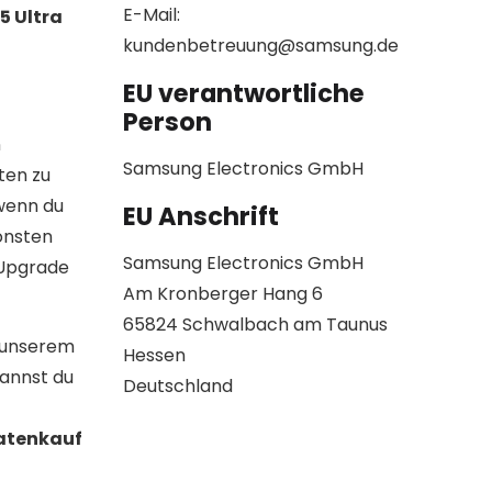
E-Mail:
5 Ultra
kundenbetreuung@samsung.de
EU verantwortliche
Person
n
Samsung Electronics GmbH
ten zu
 wenn du
EU Anschrift
onsten
Samsung Electronics GmbH
 Upgrade
Am Kronberger Hang 6
65824 Schwalbach am Taunus
n unserem
Hessen
kannst du
Deutschland
Ratenkauf