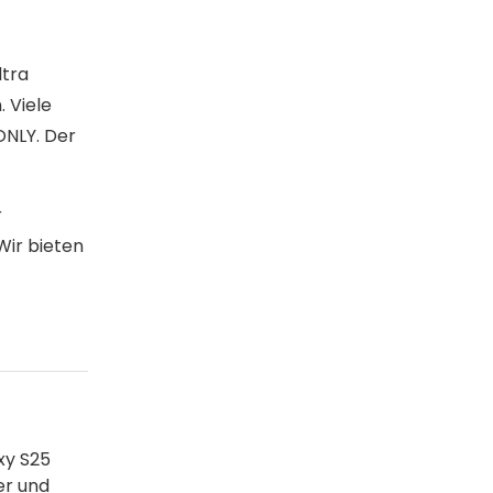
ltra
 Viele
ONLY. Der
r
Wir bieten
xy S25
er und