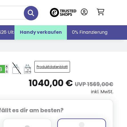
S26 Ultra
Handy verkaufen
Galaxy S26
Galaxy Z Fold7
0% Finanzierung
Produktdatenblatt
10-45
W
USB PD
1040,00 €
UVP 1569,00€
inkl. MwSt.
ällt es dir am besten?