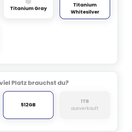
Titanium
ack
Titanium Gray
Titanium Whitesilver
Titanium Gray
Whitesilver
verblue
viel Platz brauchst du?
1TB
512GB
512GB
1TB
ausverkauft