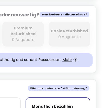
oder neuwertig?
Was bedeuten die Zustände?
Premium
Basic Refurbished
Refurbished
0 Angebote
0 Angebote
achhaltig und schont Ressourcen.
Mehr
Wie funktioniert die 0% Finanzierung?
Monatlich bezahlen