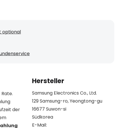
 optional
undenservice
Hersteller
Samsung Electronics Co., Ltd.
 Rate.
129 Samsung-ro, Yeongtong-gu
hlung
16677 Suwon-si
fzeit der
Südkorea
rem
E-Mail:
zahlung