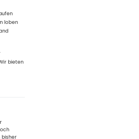
kaufen
en loben
sand
r
Wir bieten
r
noch
 bisher