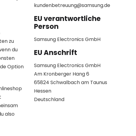
kundenbetreuung@samsung.de
EU verantwortliche
Person
n
Samsung Electronics GmbH
ten zu
 wenn du
EU Anschrift
onsten
Samsung Electronics GmbH
ade Option
Am Kronberger Hang 6
65824 Schwalbach am Taunus
nlineshop
Hessen
t
Deutschland
emeinsam
du also