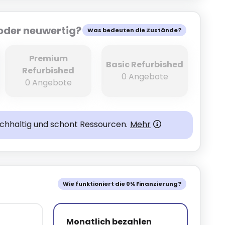
oder neuwertig?
Was bedeuten die Zustände?
Premium
Basic Refurbished
Refurbished
0 Angebote
0 Angebote
achhaltig und schont Ressourcen.
Mehr
Wie funktioniert die 0% Finanzierung?
Monatlich bezahlen