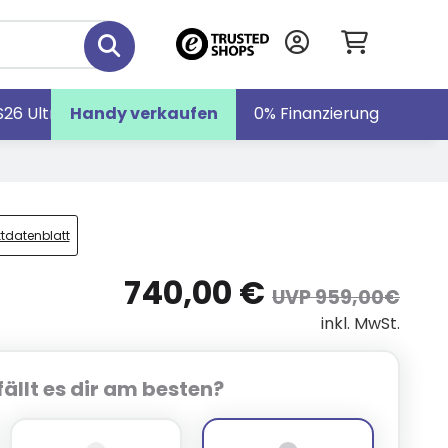
S26 Ultra
Handy verkaufen
Galaxy S26
Galaxy Z Fold7
0% Finanzierung
tdatenblatt
740,00 €
UVP 959,00€
inkl. MwSt.
ällt es dir am besten?