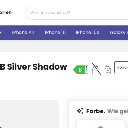
orien
x
iPhone Air
iPhone 16
iPhone 16e
Galaxy 
B Silver Shadow
Produk
10-25
W
USB PD
Farbe.
Wie gef