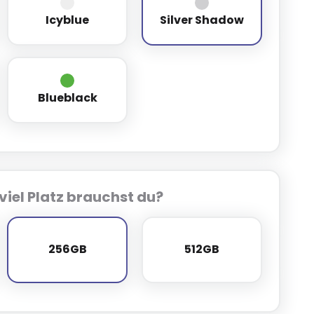
Icyblue
Silver Shadow
Icyblue
Silver Shadow
Blueblack
Blueblack
viel Platz brauchst du?
256GB
512GB
256GB
512GB