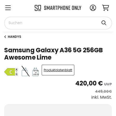
HANDYS
Samsung Galaxy A36 5G 256GB
Awesome Lime
Produktdatenblatt
10-45
W
USB PD
420,00 €
UVP
449,00€
inkl. MwSt.