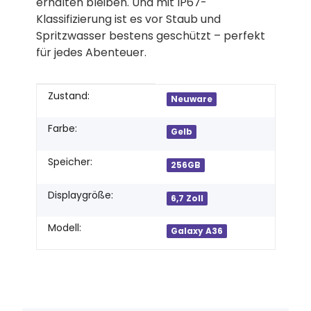
erhalten bleiben. Und mit IP67-
Klassifizierung ist es vor Staub und
Spritzwasser bestens geschützt – perfekt
für jedes Abenteuer.
Produkteigenschaft
Wert
Zustand:
Neuware
Farbe:
Gelb
Speicher:
256GB
Displaygröße:
6,7 Zoll
Modell:
Galaxy A36