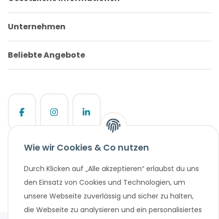
Unternehmen
Beliebte Angebote
* Alle Preisangaben in Euro, inklusive der gesetzlich geltenden
Wie wir Cookies & Co nutzen
MwSt. und Versandkosten bei Überweisung oder 0%
Durch Klicken auf „Alle akzeptieren“ erlaubst du uns
Finanzierung. Versandkosten können bei anderen
Zahlungsarten anfallen. Finanzierungsangebot vorbehaltlich
den Einsatz von Cookies und Technologien, um
einer abschließenden positiven Bonitätsprüfung und
unsere Webseite zuverlässig und sicher zu halten,
Antragsprüfung. Änderungen und Irrtümer vorbehalten.
die Webseite zu analysieren und ein personalisiertes