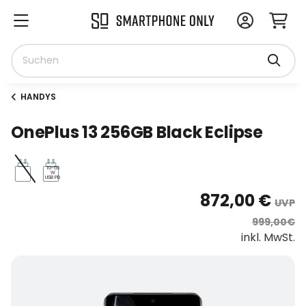
HANDYS
OnePlus 13 256GB Black Eclipse
10-55
W
USB PD
872,00 €
UVP
999,00€
inkl. MwSt.