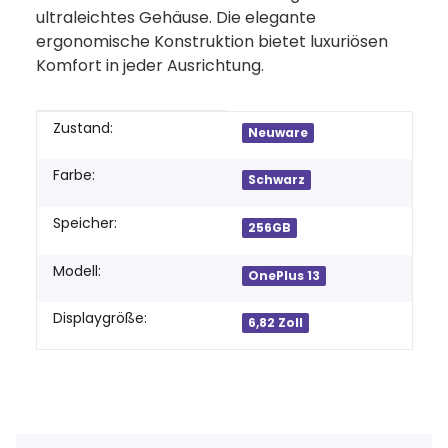
ultraleichtes Gehäuse. Die elegante
ergonomische Konstruktion bietet luxuriösen
Komfort in jeder Ausrichtung.
Produkteigenschaft
Wert
Zustand:
Neuware
Farbe:
Schwarz
Speicher:
256GB
Modell:
OnePlus 13
Displaygröße:
6,82 Zoll