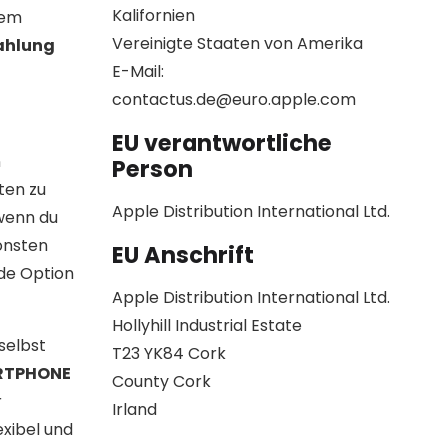
Kalifornien
rem
Vereinigte Staaten von Amerika
ahlung
E-Mail:
contactus.de@euro.apple.com
EU verantwortliche
n
Person
ten zu
Apple Distribution International Ltd.
 wenn du
onsten
EU Anschrift
ade Option
Apple Distribution International Ltd.
Hollyhill Industrial Estate
selbst
T23 YK84 Cork
RTPHONE
County Cork
r
Irland
exibel und