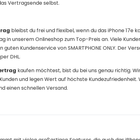
das Vertragsende selbst.
trag
bleibst du frei und flexibel, wenn du das iPhone 17e k
rag in unserem Onlineshop zum Top-Preis an. Viele Kunde
 den guten Kundenservice von SMARTPHONE ONLY. Der Ver
 per DHL.
ertrag
kaufen möchtest, bist du bei uns genau richtig. Wi
Kunden und legen Wert auf höchste Kundezufriedenheit. 
nd einen schnellen Versand.
mt mit vielen groß­artigen Features, die auch das iPhone