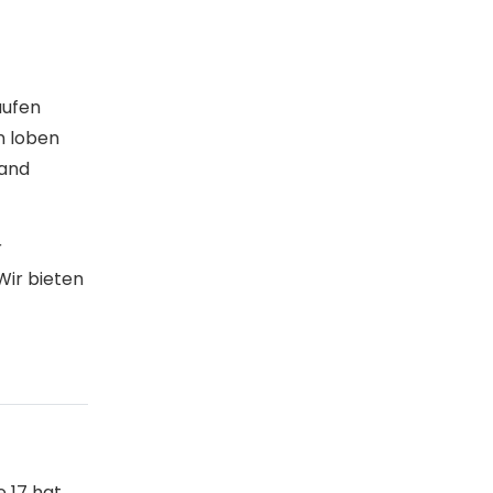
aufen
n loben
sand
r
Wir bieten
 17 hat.