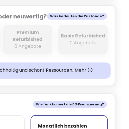
oder neuwertig?
Was bedeuten die Zustände?
Premium
Basic Refurbished
Refurbished
0 Angebote
0 Angebote
achhaltig und schont Ressourcen.
Mehr
Wie funktioniert die 0% Finanzierung?
Monatlich bezahlen