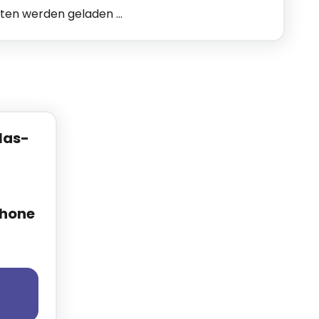
n werden geladen ...
las-
Phone