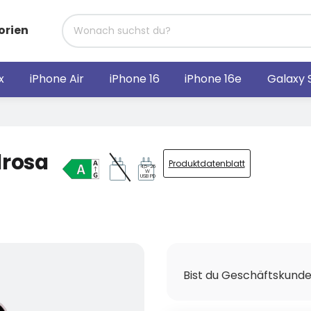
orien
x
iPhone Air
iPhone 16
iPhone 16e
Galaxy 
lrosa
Produktdatenblatt
4,5-26
W
USB PD
Bist du Geschäftskund