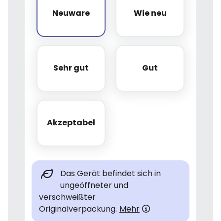
Neuware
Wie neu
Neuware
Wie neu
Sehr gut
Gut
Sehr gut
Gut
Akzeptabel
Akzeptabel
Das Gerät befindet sich in
ungeöffneter und
verschweißter
Originalverpackung.
Mehr