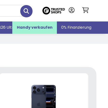
S26 Ultra
Handy verkaufen
Galaxy S26
Galaxy Z Fold7
0% Finanzierung