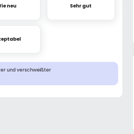
ie neu
Sehr gut
Wie neu
Sehr gut
zeptabel
Akzeptabel
ter und verschweißter