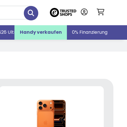
S26 Ultra
Handy verkaufen
Galaxy S26
Galaxy Z Fold7
0% Finanzierung