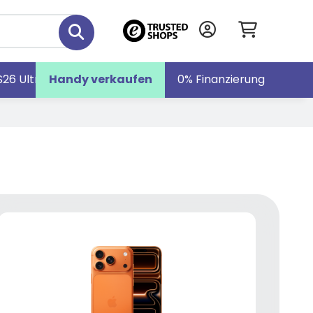
S26 Ultra
Handy verkaufen
Galaxy S26
Galaxy Z Fold7
0% Finanzierung