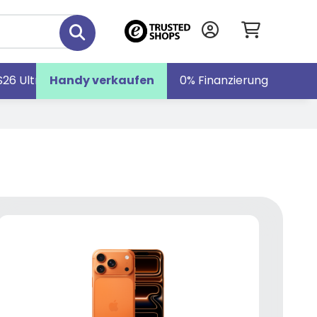
S26 Ultra
Handy verkaufen
Galaxy S26
Galaxy Z Fold7
0% Finanzierung