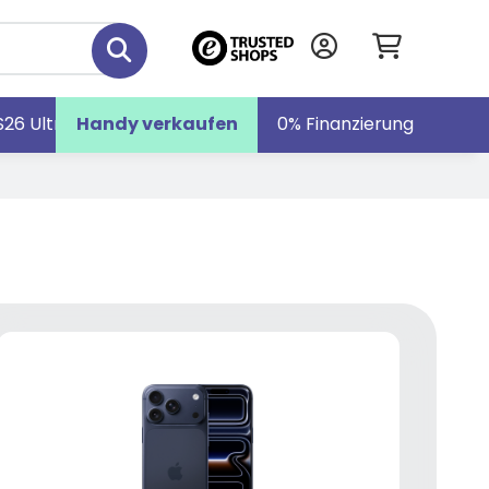
S26 Ultra
Handy verkaufen
Galaxy S26
Galaxy Z Fold7
0% Finanzierung