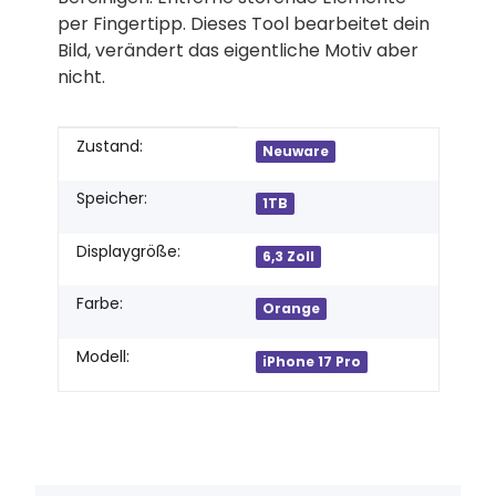
per Fingertipp. Dieses Tool bearbeitet dein
Bild, verändert das eigentliche Motiv aber
nicht.
Produkteigenschaft
Wert
Zustand:
Neuware
Speicher:
1TB
Displaygröße:
6,3 Zoll
Farbe:
Orange
Modell:
iPhone 17 Pro