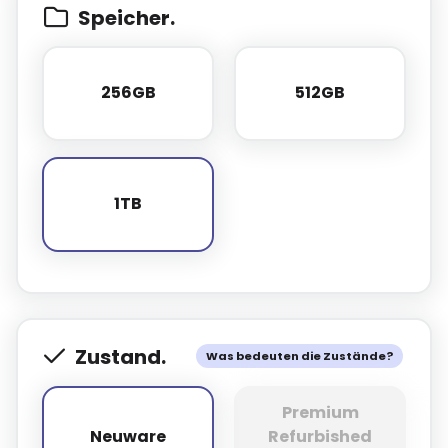
Speicher.
256GB
512GB
256GB
512GB
1TB
1TB
Zustand.
Was bedeuten die Zustände?
Premium
Neuware
Refurbished
Neuware