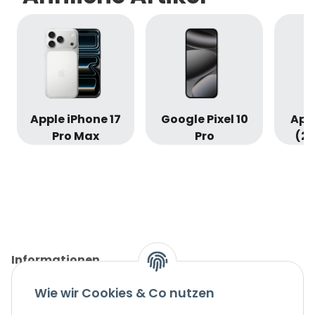
Apple iPhone 17
Google Pixel 10
Appl
Pro Max
Pro
(20
Informationen
Wie wir Cookies & Co nutzen
Gesetzliche Informationen