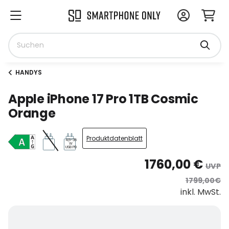
HANDYS
Apple iPhone 17 Pro 1TB Cosmic
Orange
Produktdatenblatt
4,5-35
W
USB PD
1760,00 €
UVP
1799,00€
inkl. MwSt.