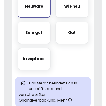
Neuware
Wie neu
Neuware
Wie neu
Sehr gut
Gut
Sehr gut
Gut
Akzeptabel
Akzeptabel
Das Gerät befindet sich in
ungeöffneter und
verschweißter
Originalverpackung.
Mehr