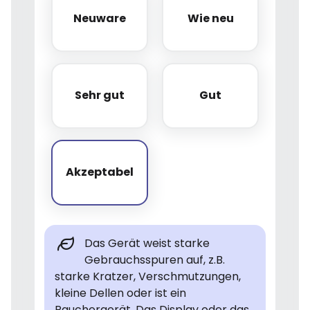
Neuware
Wie neu
Neuware
Wie neu
Sehr gut
Gut
Sehr gut
Gut
Akzeptabel
Akzeptabel
Das Gerät weist starke
Gebrauchsspuren auf, z.B.
starke Kratzer, Verschmutzungen,
kleine Dellen oder ist ein
Rauchergerät. Das Display oder das