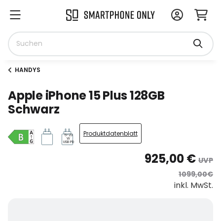
HANDYS
Apple iPhone 15 Plus 128GB
Schwarz
Produktdatenblatt
5-23
W
USB PD
925,00 €
UVP
1099,00€
inkl. MwSt.