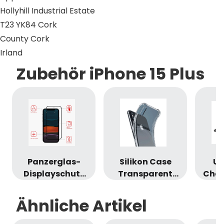
Hollyhill Industrial Estate
T23 YK84 Cork
County Cork
Irland
Zubehör iPhone 15 Plus
Panzerglas-
Silikon Case
US
Displayschutz
Transparent
Char
(iPhone 15 Plus)
(iPhone 15 Plus)
Ähnliche Artikel