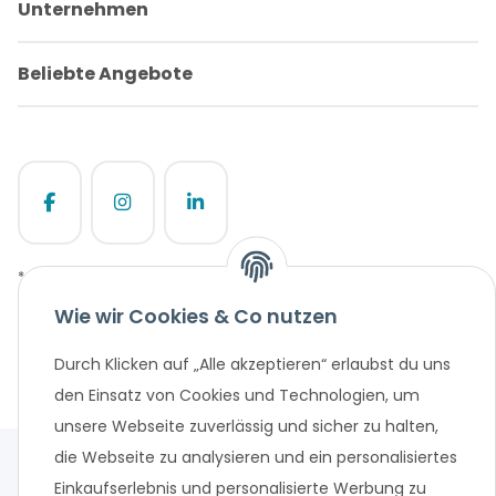
Unternehmen
Beliebte Angebote
* Alle Preisangaben in Euro, inklusive der gesetzlich geltenden
MwSt. und Versandkosten bei Überweisung oder 0%
Wie wir Cookies & Co nutzen
Finanzierung. Versandkosten können bei anderen
Zahlungsarten anfallen. Finanzierungsangebot vorbehaltlich
Durch Klicken auf „Alle akzeptieren“ erlaubst du uns
einer abschließenden positiven Bonitätsprüfung und
den Einsatz von Cookies und Technologien, um
Antragsprüfung. Änderungen und Irrtümer vorbehalten.
unsere Webseite zuverlässig und sicher zu halten,
die Webseite zu analysieren und ein personalisiertes
Einkaufserlebnis und personalisierte Werbung zu