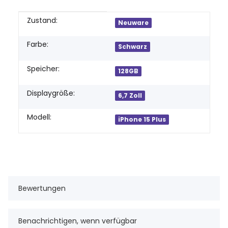
Produkteigenschaft
Wert
Zustand:
Neuware
Farbe:
Schwarz
Speicher:
128GB
Displaygröße:
6,7 Zoll
Modell:
iPhone 15 Plus
Bewertungen
Benachrichtigen, wenn verfügbar