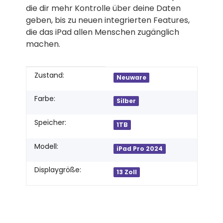
die dir mehr Kontrolle über deine Daten
geben, bis zu neuen integrierten Features,
die das iPad allen Menschen zugänglich
machen.
Produkteigenschaft
Wert
Zustand:
Neuware
Farbe:
Silber
Speicher:
1TB
Modell:
iPad Pro 2024
Displaygröße:
13 Zoll