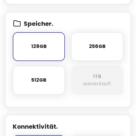
Speicher.
128GB
256GB
128GB
256GB
1TB
512GB
512GB
1TB
ausverkauft
Konnektivität.