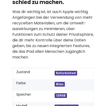
schied zu machen.
Was dir wichtig ist, ist auch Apple wichtig.
Angefangen bei der Verwen­dung von mehr
recycelten Materialien, um die Umwelt­­
auswirkungen zu minimieren, über
Funktionen zum Schutz deiner Privat­sphäre,
die dir mehr Kontrolle über deine Daten
geben, bis zu neuen integrierten Features,
die das iPad allen Menschen zugänglich
machen.
Produkteigenschaft
Wert
Zustand:
Refurbished
Farbe:
Blau
Speicher:
128GB
Modell: