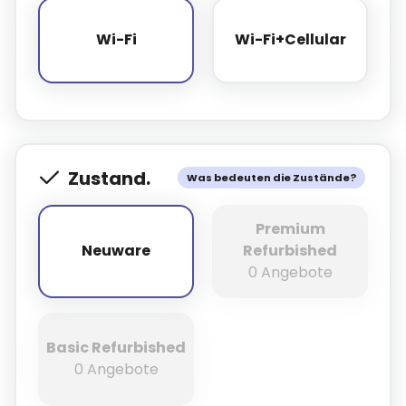
Wi-Fi
Wi-Fi+Cellular
Wi-Fi
Wi-Fi+Cellular
Zustand.
Was bedeuten die Zustände?
Premium
Neuware
Refurbished
Neuware
0 Angebote
Basic Refurbished
0 Angebote