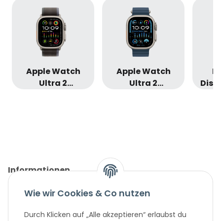
Apple Watch
Apple Watch
H
Ultra 2
Ultra 2
Disp
Titanium
Titanium
(
Cellular 49mm
Cellular 49mm
Ga
Trail Loop
Ocean
Informationen
Wie wir Cookies & Co nutzen
Gesetzliche Informationen
Durch Klicken auf „Alle akzeptieren“ erlaubst du