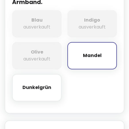
Armband.
Blau
Indigo
Blau
Indigo
ausverkauft
ausverkauft
Olive
Mandel
Olive
Mandel
ausverkauft
Dunkelgrün
Dunkelgrün