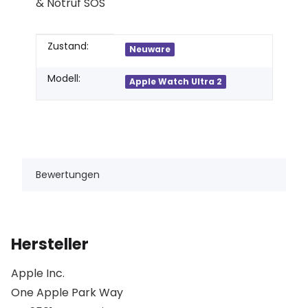
& Notruf SOS
Produkteigenschaft
Wert
Zustand:
Neuware
Modell:
Apple Watch Ultra 2
Bewertungen
Hersteller
Apple Inc.
One Apple Park Way