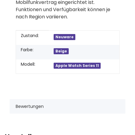
Mobilfunkvertrag eingerichtet ist.
Funktionen und Verfügbarkeit können je
nach Region variieren.
Produkteigenschaft
Wert
Zustand:
Neuware
Farbe:
Beige
Modell:
Apple Watch Series 11
Bewertungen