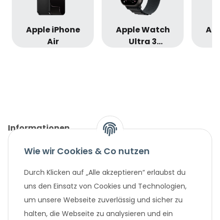
Apple iPhone
Apple Watch
Ap
Air
Ultra 3
Titanium
T
Cellular 49mm
Cel
Alpine Loop
T
Informationen
Wie wir Cookies & Co nutzen
Gesetzliche Informationen
Durch Klicken auf „Alle akzeptieren“ erlaubst du
Unternehmen
uns den Einsatz von Cookies und Technologien,
um unsere Webseite zuverlässig und sicher zu
Beliebte Angebote
halten, die Webseite zu analysieren und ein