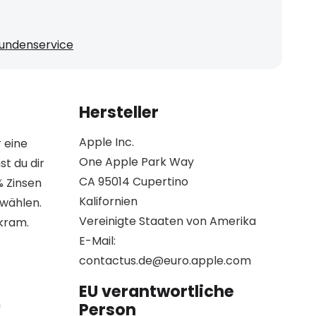
undenservice
Hersteller
Apple Inc.
 eine
One Apple Park Way
t du dir
CA 95014 Cupertino
 Zinsen
Kalifornien
swählen.
Vereinigte Staaten von Amerika
kram.
E-Mail:
contactus.de@euro.apple.com
EU verantwortliche
n
Person