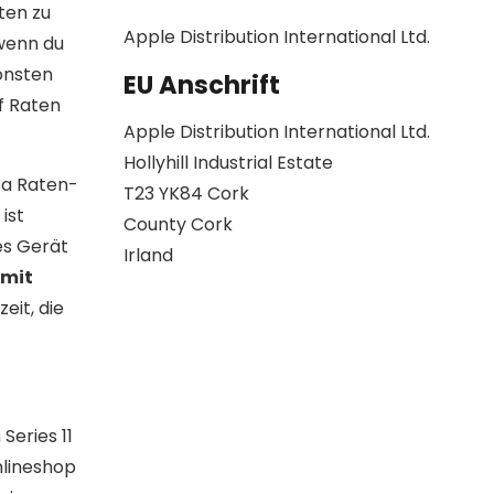
ten zu
Apple Distribution International Ltd.
 wenn du
onsten
EU Anschrift
f Raten
Apple Distribution International Ltd.
Hollyhill Industrial Estate
sa Raten-
T23 YK84 Cork
ist
County Cork
es Gerät
Irland
 mit
eit, die
Series 11
nlineshop