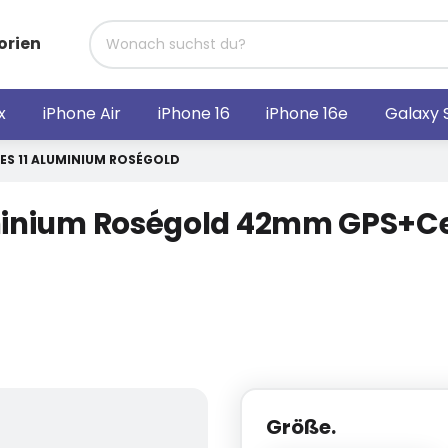
orien
x
iPhone Air
iPhone 16
iPhone 16e
Galaxy 
ES 11 ALUMINIUM ROSÉGOLD
uminium Roségold 42mm GPS+C
Größe.