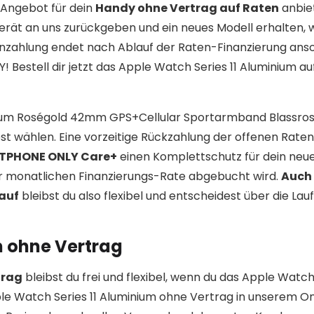
Angebot für dein
Handy ohne Vertrag auf Raten
anbie
erät an uns zurückgeben und ein neues Modell erhalten,
enzahlung endet nach Ablauf der Raten-Finanzierung ans
Bestell dir jetzt das Apple Watch Series 11 Aluminium au
minium Roségold 42mm GPS+Cellular Sportarmband Blassro
t wählen. Eine vorzeitige Rückzahlung der offenen Raten 
TPHONE ONLY Care+
einen Komplettschutz für dein neu
er monatlichen Finanzierungs-Rate abgebucht wird.
Auch
auf
bleibst du also flexibel und entscheidest über die Laufz
m ohne Vertrag
trag
bleibst du frei und flexibel, wenn du das Apple Watch 
ple Watch Series 11 Aluminium ohne Vertrag in unserem O