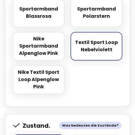
Sportarmband
Sportarmband
Sportarmband Blassrosa
Sportarmband P
Blassrosa
Polarstern
Nike
Textil Sport Loop
Sportarmband
Nike Sportarmband Alpenglow Pink
Textil Sport Loo
Nebelviolett
Alpenglow Pink
Nike Textil Sport
Loop Alpenglow
Nike Textil Sport Loop Alpenglow Pink
Pink
Zustand.
Was bedeuten die Zustände?