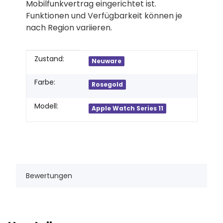
Mobilfunkvertrag eingerichtet ist.
Funktionen und Verfügbarkeit können je
nach Region variieren.
Produkteigenschaft
Wert
Zustand:
Neuware
Farbe:
Rosegold
Modell:
Apple Watch Series 11
Bewertungen