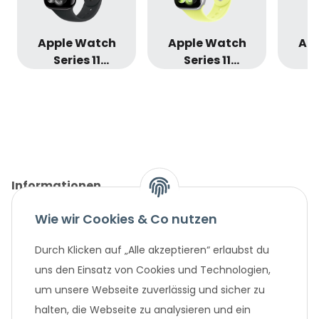
Apple Watch
Apple Watch
Ap
Series 11
Series 11
S
Aluminium
Aluminium
Al
Diamantschwarz
Silber
Sp
Informationen
Wie wir Cookies & Co nutzen
Gesetzliche Informationen
Durch Klicken auf „Alle akzeptieren“ erlaubst du
Unternehmen
uns den Einsatz von Cookies und Technologien,
um unsere Webseite zuverlässig und sicher zu
Beliebte Angebote
halten, die Webseite zu analysieren und ein