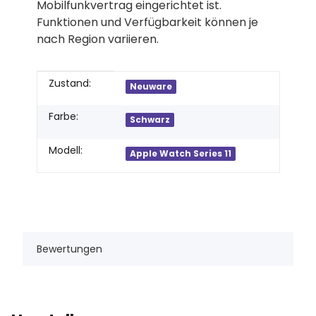
Mobilfunkvertrag eingerichtet ist.
Funktionen und Verfügbarkeit können je
nach Region variieren.
Produkteigenschaft
Wert
Zustand:
Neuware
Farbe:
Schwarz
Modell:
Apple Watch Series 11
Bewertungen