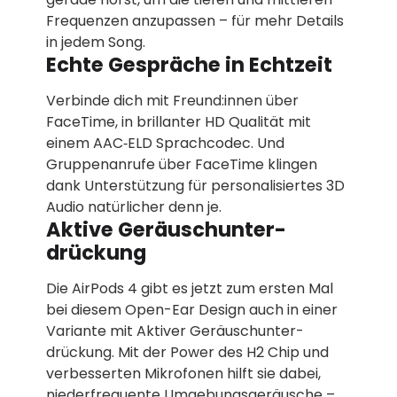
Frequenzen anzu­passen – für mehr Details
in jedem Song.
Echte Gespräche in Echtzeit
Verbinde dich mit Freund:innen über
FaceTime, in brillanter HD Qualität mit
einem AAC‑ELD Sprachcodec. Und
Gruppen­anrufe über FaceTime klingen
dank Unterstützung für personali­siertes 3D
Audio natürlicher denn je.
Aktive Geräusch­unter­
drückung
Die AirPods 4 gibt es jetzt zum ersten Mal
bei diesem Open-Ear Design auch in einer
Variante mit Aktiver Geräusch­unter­
drückung. Mit der Power des H2 Chip und
verbesserten Mikrofonen hilft sie dabei,
niederfrequente Umgebungs­geräusche –