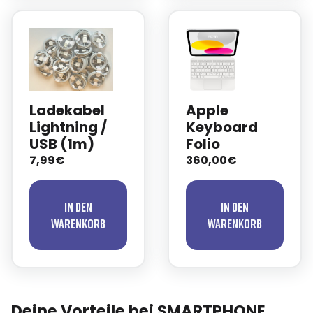
Ladekabel
Apple
Lightning /
Keyboard
USB (1m)
Folio
7,99€
360,00€
In den
In den
Warenkorb
Warenkorb
Deine Vorteile bei SMARTPHONE